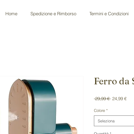
Home
Spedizione e Rimborso
Termini e Condizioni
Ferro da 
Prezzo
Pre
 29,99 € 
24,99 €
regolare
sco
Colore
*
Seleziona
Quantità
*