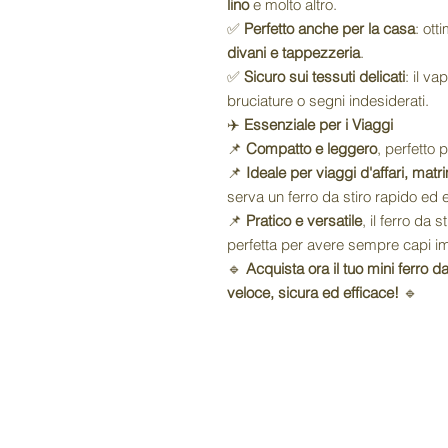
lino
e molto altro.
✅
Perfetto anche per la casa
: ott
divani e tappezzeria
.
✅
Sicuro sui tessuti delicati
: il v
bruciature o segni indesiderati.
✈️
Essenziale per i Viaggi
📌
Compatto e leggero
, perfetto 
📌
Ideale per viaggi d'affari, mat
serva un ferro da stiro rapido ed e
📌
Pratico e versatile
, il ferro da 
perfetta per avere sempre capi im
🔹
Acquista ora il tuo mini ferro da
veloce, sicura ed efficace!
🔹