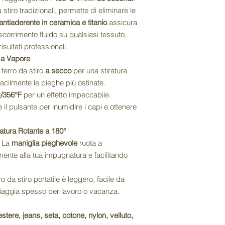
a stiro tradizionali, permette di eliminare le
antiaderente in ceramica e titanio
assicura
corrimento fluido su qualsiasi tessuto,
sultati professionali.
e a Vapore
ni ferro da stiro
a secco
per una stiratura
acilmente le pieghe più ostinate.
C/356°F
per un effetto impeccabile.
 il pulsante per inumidire i capi e ottenere
tura Rotante a 180°
 La
maniglia pieghevole
ruota a
mente alla tua impugnatura e facilitando
ro da stiro portatile è leggero, facile da
i viaggia spesso per lavoro o vacanza.
estere, jeans, seta, cotone, nylon, velluto,