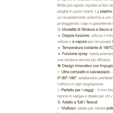
Molto più rapido rispetto ai ferri d
pieghe in pochi istanti. La
piastra 
un riscaldamento uniforme e uno s
proteggendo i capi e garantendo ri
💦
Modalità di Stiratura a Secco 
🔹
Doppia funzione
: utilizza il mi
veloce o
a vapore
per rimuovere f
🔹
Temperatura costante di 180°
🔹
Funzione spray
: basta premere
una stiratura ancora più efficace.
🔄
Design Innovativo con Impugna
✨
Ultra compatto e salvaspazio
–
0°-90°-180°
, adattandosi perfetta
l’utilizzo in ogni angolazione.
✨
Perfetto per i viaggi
– Il mini fer
riporre in valigia e ideale per ch
👗
Adatto a Tutti i Tessuti
✅
Multiuso
: ideale per stirare
poli