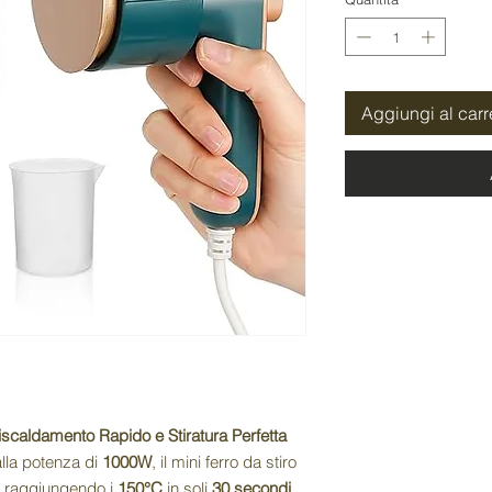
Aggiungi al carr
Riscaldamento Rapido e Stiratura Perfetta
lla potenza di
1000W
, il mini ferro da stiro
, raggiungendo i
150°C
in soli
30 secondi
.