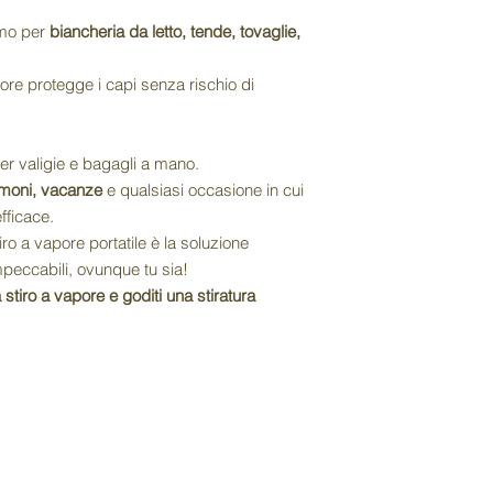
imo per
biancheria da letto, tende, tovaglie,
apore protegge i capi senza rischio di
per valigie e bagagli a mano.
rimoni, vacanze
e qualsiasi occasione in cui
fficace.
stiro a vapore portatile è la soluzione
peccabili, ovunque tu sia!
 stiro a vapore e goditi una stiratura